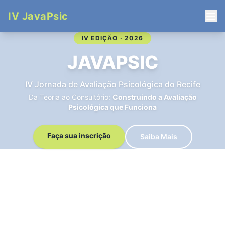
IV JavaPsic
IV EDIÇÃO · 2026
JAVAPSIC
IV Jornada de Avaliação Psicológica do Recife
Da Teoria ao Consultório:
Construindo a Avaliação
Psicológica que Funciona
Faça sua inscrição
Saiba Mais