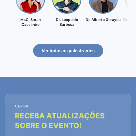
MsC. Sarah
Dr. Leopoldo
Dr. Alberto Gorayeb
Dr. Rôm
Cassimiro
Barbosa
Ver todos os palestrantes
CEPPA
RECEBA ATUALIZAÇÕES
SOBRE O EVENTO!